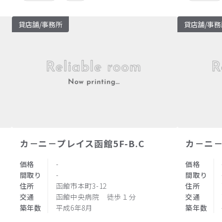
貸店舗/事務所
貸店舗/事務
カ－ニ－プレイス函館5F-B.C
カ－ニ－
価格
-
価格
間取り
-
間取り
住所
函館市本町3-12
住所
交通
函館中央病院 徒歩１分
交通
築年数
平成6年8月
築年数