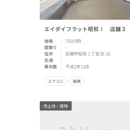
エイダイフラット昭和Ⅰ 店舗３
価格
79200円
間取り
-
住所
函館市昭和１丁目26-25
交通
-
築年数
平成2年11月
エアコン
暖房
売土地・建物