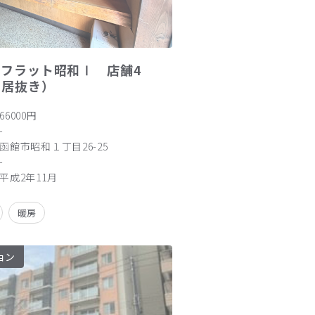
イフラット昭和Ⅰ 店舗4
屋居抜き）
66000円
-
函館市昭和１丁目26-25
-
平成2年11月
暖房
ョン