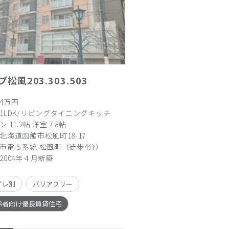
松風203.303.503
4万円
1LDK/リビングダイニングキッチ
ン 11.2帖 洋室 7.8帖
北海道函館市松風町18-17
市電５系統 松風町（徒歩4分）
2004年４月新築
イレ別
バリアフリー
齢者向け優良賃貸住宅