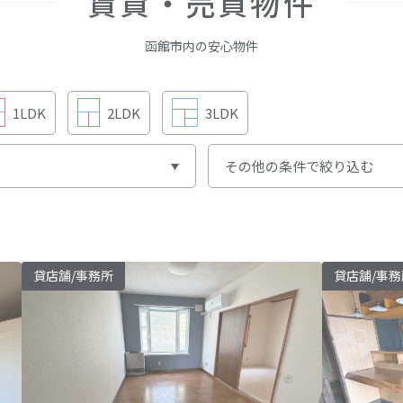
賃貸・売買物件
函館市内の安心物件
1LDK
2LDK
3LDK
貸店舗/事務所
貸店舗/事務