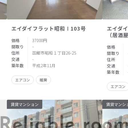
エイダイフラット昭和Ⅰ103号
エイダ
（居酒
価格
37000円
間取り
-
価格
住所
函館市昭和１丁目26-25
間取り
交通
-
住所
築年数
平成2年11月
交通
築年数
エアコン
暖房
エアコン
賃貸マンション
賃貸マンシ