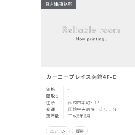
貸店舗/事務所
カ－ニ－プレイス函館4F-C
価格
-
間取り
-
住所
函館市本町3-12
交通
函館中央病院 徒歩１分
築年数
平成6年8月
エアコン
暖房