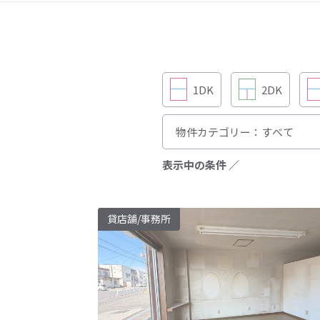
1DK
2DK
表示中の条件 ／
貸店舗/事務所