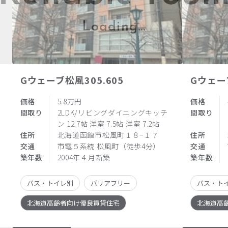
Gウェーブ松風305.605
Gウェーブ
価格
5.8万円
価格
間取り
2LDK/リビングダイニングキッチ
間取り
ン 12.7帖 洋室 7.5帖 洋室 7.2帖
住所
北海道函館市松風町１８−１７
住所
交通
市電５系統 松風町（徒歩4分）
交通
築年数
2004年４月新築
築年数
バス・トイレ別
バリアフリー
バス・ト
北海道高齢者向け優良賃貸住宅
北海道高