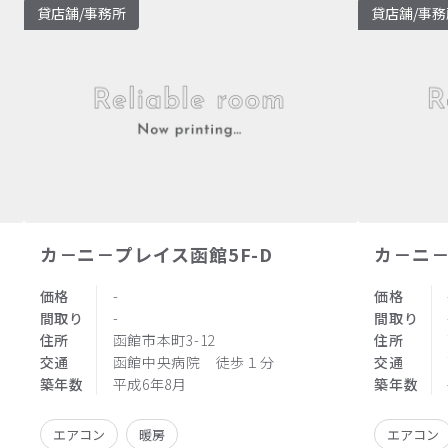
貸店舗/事務所
貸店舗/事務
カ－ニ－プレイス函館5F-D
カ－ニ－
価格
-
価格
間取り
-
間取り
住所
函館市本町3-12
住所
交通
函館中央病院 徒歩１分
交通
築年数
平成6年8月
築年数
エアコン
暖房
エアコン